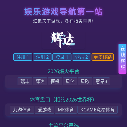
跳转到内容
杏福会员注册系统入口
首页
公司档案
企业资讯
应用指南
联系我们
服务政策