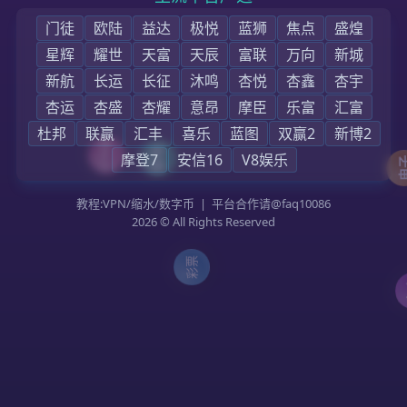
首页
公司档案
企业资讯
应用指南
联系我们
服务政策