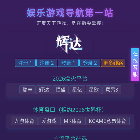
跳转到内容
恒行官方注册服务
首页
公司档案
企业资讯
应用指南
联系我们
服务政策