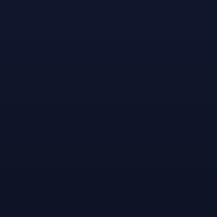
你服务。财富宝博官方注册服务管理大时代已经来临，每个人在
护航。
至胜法宝。