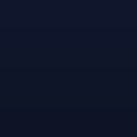
宝博官方注册服务和理财实践过程中都需要一个专业人员为自己